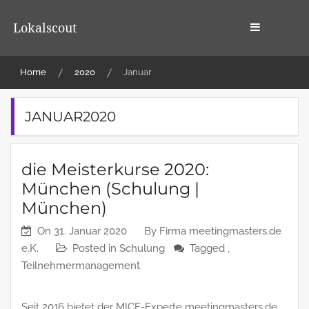
Skip
to
Lokalscout
content
Home
2020
Januar
JANUAR2020
die Meisterkurse 2020:
München (Schulung |
München)
On
31. Januar 2020
By
Firma meetingmasters.de
e.K.
Posted in
Schulung
Tagged ,
Teilnehmermanagement
Seit 2016 bietet der MICE-Experte meetingmasters.de