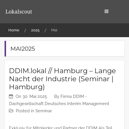
Skip
to
Lokalscout
content
Home
2025
Mai
MAI2025
DDIM.lokal // Hamburg – Lange
Nacht der Industrie (Seminar |
Hamburg)
On
30. Mai 2025
By
Firma DDIM -
Dachgesellschaft Deutsches Interim Management
Posted in
Seminar
Exklusiv für Mitglieder und Partner der DDIM Als Teil