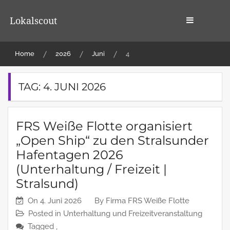
Skip
to
Lokalscout
content
Home
2026
Juni
4
TAG:
4. JUNI 2026
FRS Weiße Flotte organisiert
„Open Ship“ zu den Stralsunder
Hafentagen 2026
(Unterhaltung / Freizeit |
Stralsund)
On
4. Juni 2026
By
Firma FRS Weiße Flotte
Posted in
Unterhaltung und Freizeitveranstaltung
Tagged ,