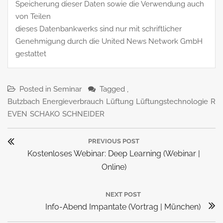
Speicherung dieser Daten sowie die Verwendung auch
von Teilen
dieses Datenbankwerks sind nur mit schriftlicher
Genehmigung durch die United News Network GmbH
gestattet
Posted in
Seminar
Tagged ,
Butzbach
Energieverbrauch
Lüftung
Lüftungstechnologie
R
EVEN
SCHAKO
SCHNEIDER
Beitragsnavigation
PREVIOUS POST
Previous
Kostenloses Webinar: Deep Learning (Webinar |
Post:
Online)
NEXT POST
Next
Info-Abend Impantate (Vortrag | München)
Post: