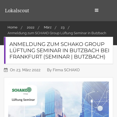
Skip
to
Lokalscout
content
Home
2022
März
23
Anmeldung zum SCHAKO Group Lüftung Seminar in Butzbach
bei Frankfurt (Seminar | Butzbach)
ANMELDUNG ZUM SCHAKO GROUP
LÜFTUNG SEMINAR IN BUTZBACH BEI
FRANKFURT (SEMINAR | BUTZBACH)
On
23. März 2022
By
Firma SCHAKO