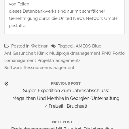
von Teilen
dieses Datenbankwerks sind nur mit schriftlicher
Genehmigung durch die United News Network GmbH
gestattet
Posted in
Webinar
Tagged ,
AMEOS
Blue
Ant
Gesundheit
Klinik
Multiprojektmanagement
PMO
Portfo
liomanagement
Projektmanagement-
Software
Ressourcenmanagement
Beitragsnavigation
PREVIOUS POST
Previous
Super-Expedition Zum Jahresabschluss:
Post:
Megalithen Und Menhire In Georgien (Unterhaltung
/ Freizeit | Bruchsal)
NEXT POST
Next