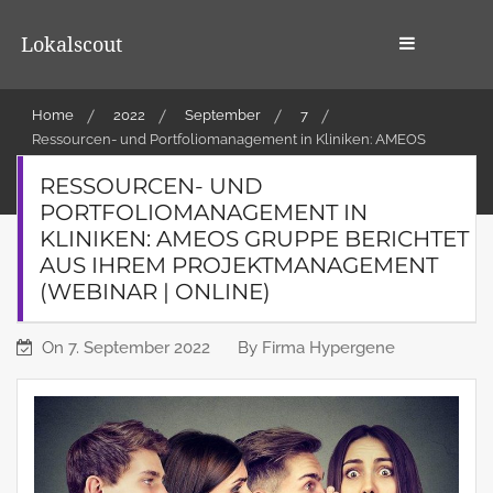
Skip
to
Lokalscout
content
Home
2022
September
7
Ressourcen- und Portfoliomanagement in Kliniken: AMEOS
Gruppe berichtet aus ihrem Projektmanagement (Webinar |
RESSOURCEN- UND
Online)
PORTFOLIOMANAGEMENT IN
KLINIKEN: AMEOS GRUPPE BERICHTET
AUS IHREM PROJEKTMANAGEMENT
(WEBINAR | ONLINE)
On
7. September 2022
By
Firma Hypergene