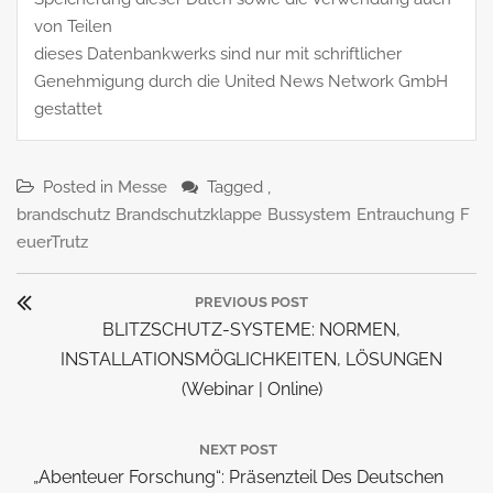
von Teilen
dieses Datenbankwerks sind nur mit schriftlicher
Genehmigung durch die United News Network GmbH
gestattet
Posted in
Messe
Tagged ,
brandschutz
Brandschutzklappe
Bussystem
Entrauchung
F
euerTrutz
Beitragsnavigation
PREVIOUS POST
Previous
BLITZSCHUTZ-SYSTEME: NORMEN,
Post:
INSTALLATIONSMÖGLICHKEITEN, LÖSUNGEN
(Webinar | Online)
NEXT POST
Next
„Abenteuer Forschung“: Präsenzteil Des Deutschen