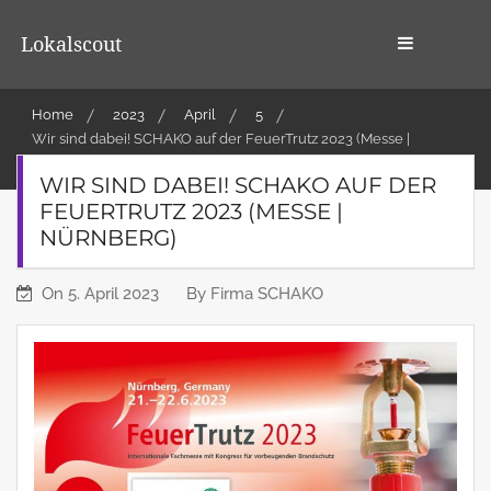
Skip
to
Lokalscout
content
Home
2023
April
5
Wir sind dabei! SCHAKO auf der FeuerTrutz 2023 (Messe |
Nürnberg)
WIR SIND DABEI! SCHAKO AUF DER
FEUERTRUTZ 2023 (MESSE |
NÜRNBERG)
On
5. April 2023
By
Firma SCHAKO