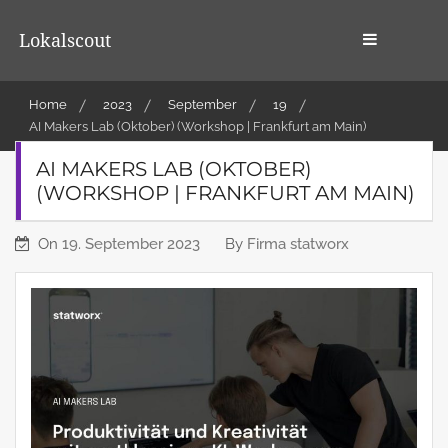
Skip
to
Lokalscout
content
Home
2023
September
19
AI Makers Lab (Oktober) (Workshop | Frankfurt am Main)
AI MAKERS LAB (OKTOBER)
(WORKSHOP | FRANKFURT AM MAIN)
On
19. September 2023
By
Firma statworx