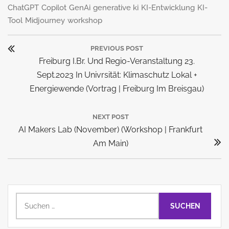
ChatGPT
Copilot
GenAi
generative ki
KI-Entwicklung
KI-
Tool
Midjourney
workshop
Beitragsnavigation
PREVIOUS POST
Previous
Freiburg I.Br. Und Regio-Veranstaltung 23.
Post:
Sept.2023 In Univrsität: Klimaschutz Lokal +
Energiewende (Vortrag | Freiburg Im Breisgau)
NEXT POST
Next
AI Makers Lab (November) (Workshop | Frankfurt
Post:
Am Main)
Suchen
nach: