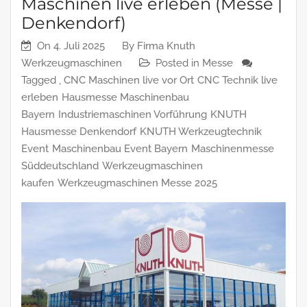
Maschinen live erleben (Messe |
Denkendorf)
On
4. Juli 2025
By
Firma Knuth
Werkzeugmaschinen
Posted in
Messe
Tagged ,
CNC Maschinen live vor Ort
CNC Technik live
erleben
Hausmesse Maschinenbau
Bayern
Industriemaschinen Vorführung
KNUTH
Hausmesse Denkendorf
KNUTH Werkzeugtechnik
Event
Maschinenbau Event Bayern
Maschinenmesse
Süddeutschland
Werkzeugmaschinen
kaufen
Werkzeugmaschinen Messe 2025