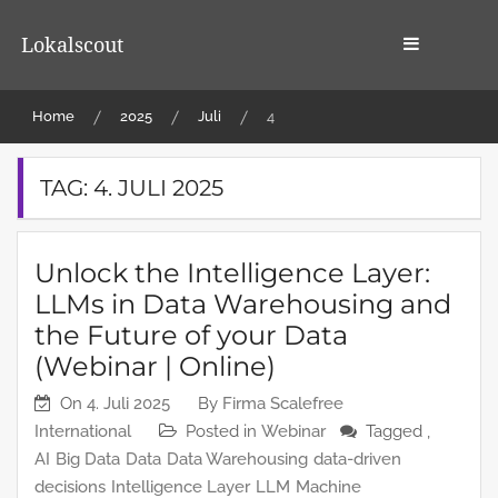
Skip
to
Lokalscout
content
Home
2025
Juli
4
TAG:
4. JULI 2025
Unlock the Intelligence Layer:
LLMs in Data Warehousing and
the Future of your Data
(Webinar | Online)
On
4. Juli 2025
By
Firma Scalefree
International
Posted in
Webinar
Tagged ,
AI
Big Data
Data
Data Warehousing
data-driven
decisions
Intelligence Layer
LLM
Machine