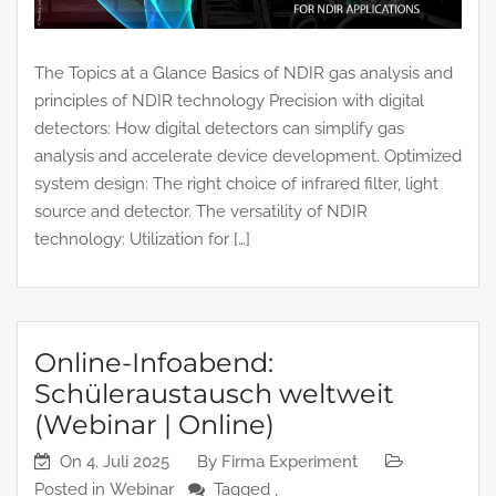
The Topics at a Glance Basics of NDIR gas analysis and
principles of NDIR technology Precision with digital
detectors: How digital detectors can simplify gas
analysis and accelerate device development. Optimized
system design: The right choice of infrared filter, light
source and detector. The versatility of NDIR
technology: Utilization for […]
Online-Infoabend:
Schüleraustausch weltweit
(Webinar | Online)
On
4. Juli 2025
By
Firma Experiment
Posted in
Webinar
Tagged ,