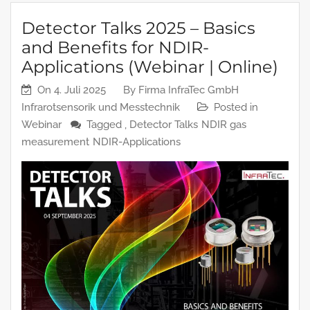
Detector Talks 2025 – Basics
and Benefits for NDIR-
Applications (Webinar | Online)
On
4. Juli 2025
By
Firma InfraTec GmbH
Infrarotsensorik und Messtechnik
Posted in
Webinar
Tagged ,
Detector Talks
NDIR gas
measurement
NDIR-Applications