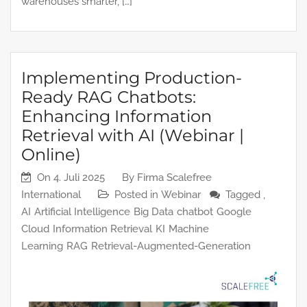
warehouses smarter, […]
Implementing Production-
Ready RAG Chatbots:
Enhancing Information
Retrieval with AI (Webinar |
Online)
On
4. Juli 2025
By
Firma Scalefree
International
Posted in
Webinar
Tagged ,
AI
Artificial Intelligence
Big Data
chatbot
Google
Cloud
Information Retrieval
KI
Machine
Learning
RAG
Retrieval-Augmented-Generation