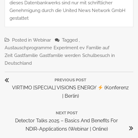
dieses Datenbankwerks sind nur mit schriftlicher
Genehmigung durch die United News Network GmbH
gestattet
Posted in
Webinar
Tagged ,
Austauschprogramme
Experiment ev
Familie auf
Zeit
Gastfamilie
Gastfamilie werden
Schulbesuch in
Deutschland
Beitragsnavigation
PREVIOUS POST
Previous
VIRTIMO [SPECIAL] VISIONS ENERGY
(Konferenz
Post:
| Berlin)
NEXT POST
Next
Detector Talks 2025 – Basics And Benefits For
Post:
NDIR-Applications (Webinar | Online)