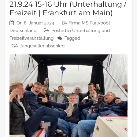
21.9.24 15-16 Uhr (Unterhaltung /
Freizeit | Frankfurt am Main)
On
8. Januar 2024
By
Firma MS Partyboot
Deutschland
Posted in
Unterhaltung und
Freizeitveranstaltung
Tagged ,
JGA
Jungesellenabschied